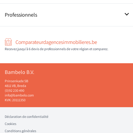
Contact
Professionnels
Inscrivez-vous en tant que Pro
Recevez jusqu'à 6 devis de professionnels de votre région et comparez.
Bambelo B.V.
Prinsenkade 5B
4811 VB, Breda
(0)92 230 490
info@bambelo.com
KVK: 20111350
Déclaration de confidentialité
Cookies
Conditions générales